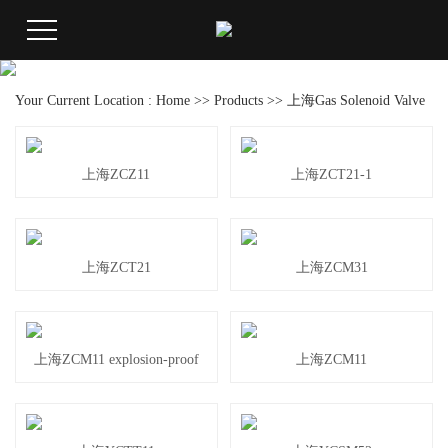
Your Current Location :
Home
>>
Products
>>
上海Gas Solenoid Valve
上海ZCZ11
上海ZCT21-1
上海ZCT21
上海ZCM31
上海ZCM11 explosion-proof
上海ZCM11