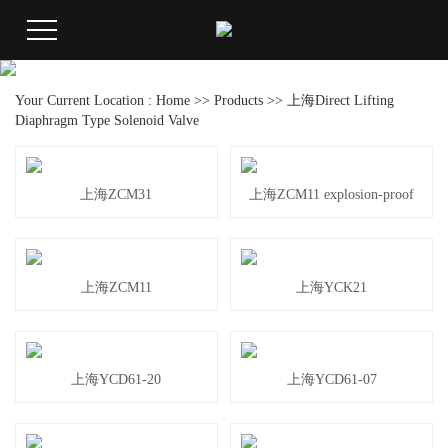
Your Current Location :
Home
>>
Products
>>
上海Direct Lifting
Diaphragm Type Solenoid Valve
上海ZCM31
上海ZCM11 explosion-proof
上海ZCM11
上海YCK21
上海YCD61-20
上海YCD61-07