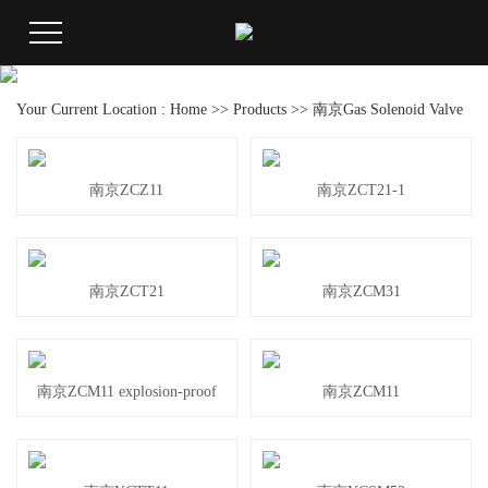
Your Current Location :
Home
>>
Products
>>
南京Gas Solenoid Valve
南京ZCZ11
南京ZCT21-1
南京ZCT21
南京ZCM31
南京ZCM11 explosion-proof
南京ZCM11